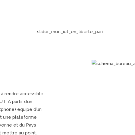
t à rendre accessible
UT. A partir d’un
phone) équipé d’un
st une plateforme
ayonne et du Pays
 mettre au point.