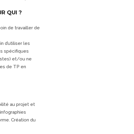
R QUI ?
oin de travailler de
n d’utiliser les
s spécifiques
tistes) et/ou ne
nces de TP en
lité au projet et
 infographies
orme. Création du