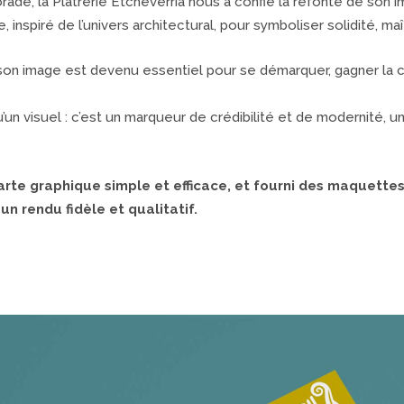
orade, la Plâtrerie Etcheverria nous a confié la refonte de s
 inspiré de l’univers architectural, pour symboliser solidité, maît
 son image est devenu essentiel pour se démarquer, gagner la 
u’un visuel : c’est un marqueur de crédibilité et de modernité, 
te graphique simple et efficace, et fourni des maquettes 
un rendu fidèle et qualitatif.